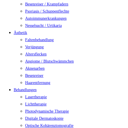
Besenreiser / Krampfadern
Psoriasis / Schuppenflechte
Autoimmunerkrankungen
Nesselsucht / Urtikaria
Ästhetik
Faltenbehandlung
Verjüngung
Altersflecken
Angiome / Blutschwämmchen
Aknenarben
Besenreiser
Haarentfernung
Behandlungen
Lasertherapie
Lichttherapie
Photodynamische Therapie
Digitale Dermatoskopie
Optische Kohärenztomografie