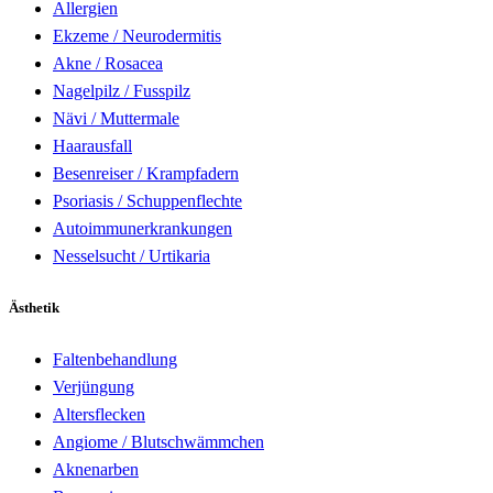
Allergien
Ekzeme / Neurodermitis
Akne / Rosacea
Nagelpilz / Fusspilz
Nävi / Muttermale
Haarausfall
Besenreiser / Krampfadern
Psoriasis / Schuppenflechte
Autoimmunerkrankungen
Nesselsucht / Urtikaria
Ästhetik
Faltenbehandlung
Verjüngung
Altersflecken
Angiome / Blutschwämmchen
Aknenarben