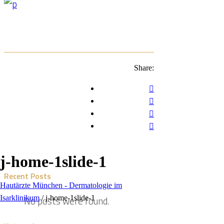
Share:
j-home-1slide-1
Recent Posts
Hautärzte München - Dermatologie im
Isarklinikum
/
j-home-1slide-1
No posts were found.